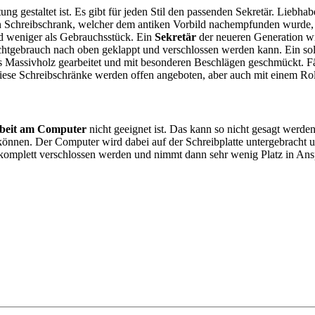
tung gestaltet ist. Es gibt für jeden Stil den passenden Sekretär. Liebha
Schreibschrank, welcher dem antiken Vorbild nachempfunden wurde, fi
 weniger als Gebrauchsstück. Ein
Sekretär
der neueren Generation wi
ichtgebrauch nach oben geklappt und verschlossen werden kann. Ein so
aus Massivholz gearbeitet und mit besonderen Beschlägen geschmückt. F
ese Schreibschränke werden offen angeboten, aber auch mit einem Rollo
rbeit am Computer
nicht geeignet ist. Das kann so nicht gesagt werden
n können. Der Computer wird dabei auf der Schreibplatte untergebracht 
omplett verschlossen werden und nimmt dann sehr wenig Platz in Anspruc