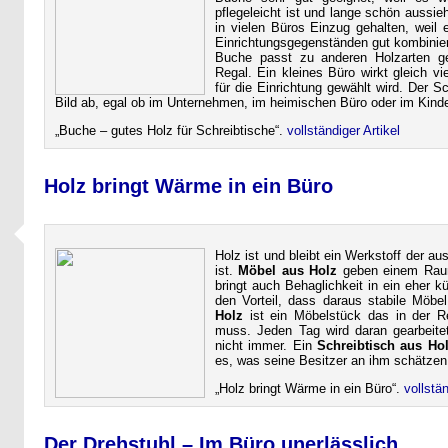
pflegeleicht ist und lange schön aussie
in vielen Büros Einzug gehalten, weil 
Einrichtungsgegenständen gut kombinier
Buche passt zu anderen Holzarten g
Regal. Ein kleines Büro wirkt gleich vi
für die Einrichtung gewählt wird. Der Sc
Bild ab, egal ob im Unternehmen, im heimischen Büro oder im Kind
Buche – gutes Holz für Schreibtische
.
vollständiger Artikel
Holz bringt Wärme in ein Büro
Holz ist und bleibt ein Werkstoff der a
ist.
Möbel aus Holz
geben einem Raum
bringt auch Behaglichkeit in ein eher k
den Vorteil, dass daraus stabile Möbe
Holz
ist ein Möbelstück das in der Re
muss. Jeden Tag wird daran gearbeitet
nicht immer. Ein
Schreibtisch aus Ho
es, was seine Besitzer an ihm schätzen
Holz bringt Wärme in ein Büro
.
vollstän
Der Drehstuhl – Im Büro unerlässlich