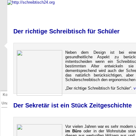
Startseite
Schreibtisch Test
Kindersc
Der richtige Schreibtisch für Schüler
Neben dem Design ist bei e
gesundheitliche Aspekt zu berück
mitentscheiden wenn ein Schreibti
bestimmten Alter entwickeln s
dementsprechend wird auch der Schrei
das natürlich berücksichtigen, abe
Schülerschreibtisch den ergonomischen
Der richtige Schreibtisch für Schüler
.
v
Kostenlos
&
Unabhängig
Der Sekretär ist ein Stück Zeitgeschichte
Vor vielen Jahren war es sehr modern u
im Büro
oder in der Wohnstube stan
diesen aus wertvollen Hölzern aus und